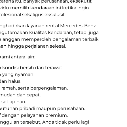
karena itu, banyak perusahaan, eksekutif,
idu memilih kendaraan ini ketika ingin
esional sekaligus eksklusif.
nghadirkan layanan rental Mercedes-Benz
gutamakan kualitas kendaraan, tetapi juga
elanggan memperoleh pengalaman terbaik
n hingga perjalanan selesai.
mi antara lain:
m kondisi bersih dan terawat.
m yang nyaman.
dan halus.
l, ramah, serta berpengalaman.
 mudah dan cepat.
setiap hari.
butuhan pribadi maupun perusahaan.
f dengan pelayanan premium.
ggulan tersebut, Anda tidak perlu lagi