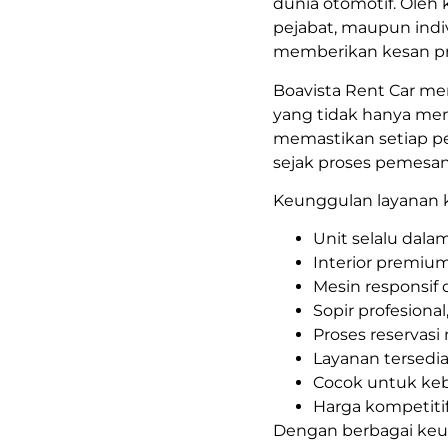
dunia otomotif. Oleh 
pejabat, maupun indiv
memberikan kesan prof
Boavista Rent Car me
yang tidak hanya men
memastikan setiap p
sejak proses pemesana
Keunggulan layanan ka
Unit selalu dala
Interior premiu
Mesin responsif 
Sopir profesiona
Proses reservasi
Layanan tersedia 
Cocok untuk ke
Harga kompetiti
Dengan berbagai keun