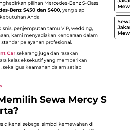
Jaka
nghadirkan pilihan Mercedes-Benz S-Class
Mewa
des-Benz S450 dan S400,
yang siap
 kebutuhan Anda.
Sewa
Jaka
 bisnis, penjemputan tamu VIP, wedding,
Mewa
haan, kami menyediakan kendaraan dalam
standar pelayanan profesional.
nt Car
sekarang juga dan rasakan
ra kelas eksekutif yang memberikan
, sekaligus keamanan dalam setiap
s
emilih Sewa Mercy S
rta?
s dikenal sebagai simbol kemewahan di