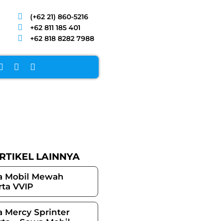
(+62 21) 860-5216
+62 811 185 401
+62 818 8282 7988
RTIKEL LAINNYA
 Mobil Mewah
rta VVIP
 Mercy Sprinter