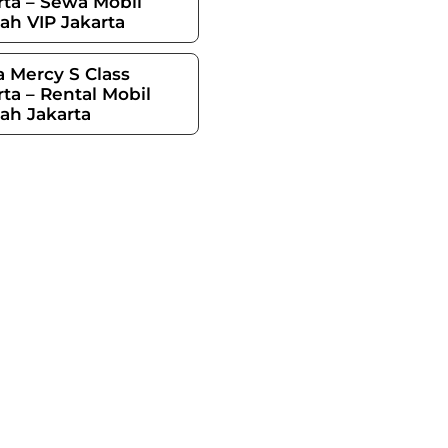
rta – Sewa Mobil
h VIP Jakarta
 Mercy S Class
rta – Rental Mobil
h Jakarta