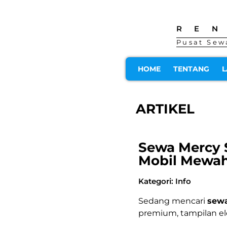
RE
Pusat Sew
HOME
TENTANG
L
ARTIKEL
Sewa Mercy S
Mobil Mewah
Kategori:
Info
Sedang mencari
sewa
premium, tampilan el